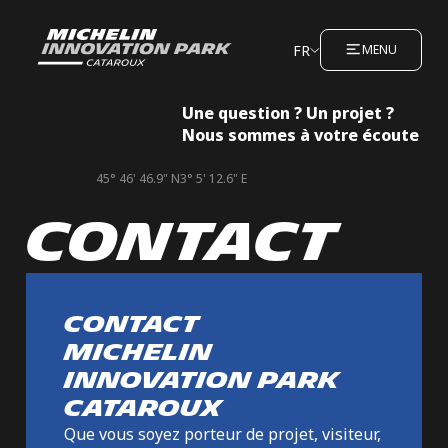
FR
MENU
Une question ? Un projet ?
Nous sommes à votre écoute
45° 46' 46.9" N
3° 5' 12.6" E
CONTACT
Contact
Michelin
Innovation Park
Cataroux
Que vous soyez porteur de projet, visiteur,