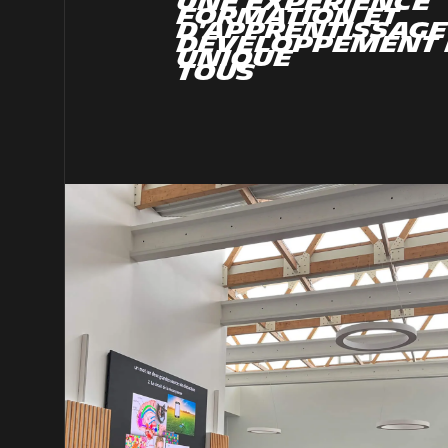
Une expérience
formation et
d'apprentissage
développement
unique
tous