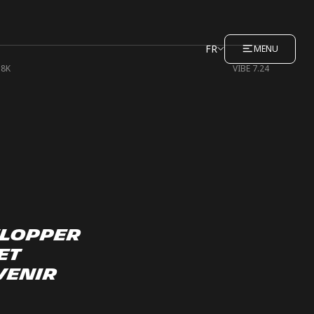
FR
MENU
18K
VIBE 7.24
elopper
et
venir