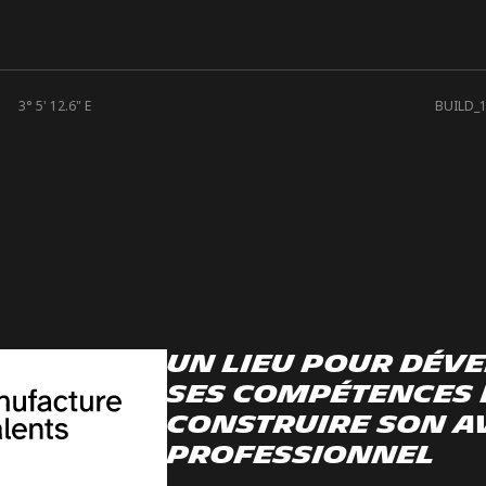
3° 5' 12.6" E
BUILD_
Un lieu pour dév
ses compétences 
construire son a
professionnel