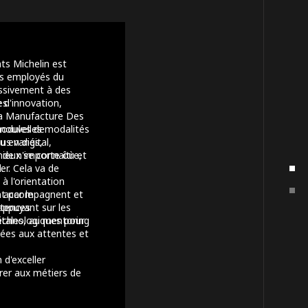
ts Michelin est
es employés du
essivement à des
es.
 d'innovation,
, la Manufacture Des
modules de
e nouvelles modalités
 en digital,
us variés,
ieux se connaître,
, de n'importe où et
er. Cela va de
.
à l'orientation
t par le
s accompagnent et
tences
appuyant sur les
tales, au mentoring
technologiques pour
ées aux attentes et
 d'exceller
rer aux métiers de