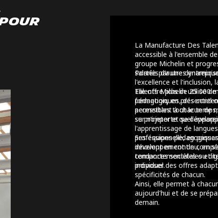
 pour
La Manufacture Des Talen
accessible à l'ensemble d
groupe Michelin et progr
salariés d'autres entrepris
Portée par une dynamique
l'excellence et l'inclusion
Elle offre plus de 25 000 
Talents Michelin utilise d
formation, en présentiel ou
pédagogiques, des conten
permettant à chacun de m
accessibles tout le temps
se projeter et se développ
sur n'importe quel appareil
l'apprentissage de langues 
professionnelle, en passan
Ses équipes pédagogique
développement de compé
innovent en continu, en s'
comportementales ou digi
tendances sociétales et 
individuel.
proposer des offres adapt
spécificités de chacun.
Ainsi, elle permet à chacun
aujourd'hui et de se prépa
demain.