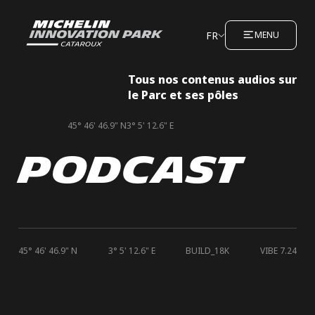
FR
MENU
Tous nos contenus audios sur
le Parc et ses pôles
45° 46' 46.9" N
3° 5' 12.6" E
PODCAST
45° 46' 46.9" N
3° 5' 12.6" E
BUILD_18K
VIBE 7.24